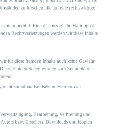
verantwortlich. Nach §§ 8 bis 10 TMG sind wir als
Umständen zu forschen, die auf eine rechtswidrige
rvon unberührt. Eine diesbezügliche Haftung ist
enden Rechtsverletzungen werden wir diese Inhalte
 wir für diese fremden Inhalte auch keine Gewähr
h. Die verlinkten Seiten wurden zum Zeitpunkt der
nnbar.
ung nicht zumutbar. Bei Bekanntwerden von
 Vervielfältigung, Bearbeitung, Verbreitung und
n Autors bzw. Erstellers. Downloads und Kopien