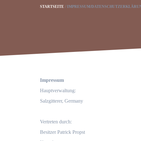
STARTSEITE
IMPRESSUM/DATENSCHUTZERKLÄRU
Impressum
Hauptverwaltung:
Salzgitterer, Germany
Vertreten durch:
Besitzer Patrick Propst