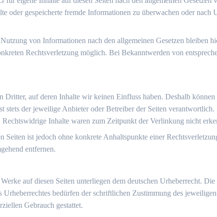
 für eigene Inhalte auf diesen Seiten nach den allgemeinen Gesetzen 
ttelte oder gespeicherte fremde Informationen zu überwachen oder nach 
 Nutzung von Informationen nach den allgemeinen Gesetzen bleiben hie
konkreten Rechtsverletzung möglich. Bei Bekanntwerden von entsprech
 Dritter, auf deren Inhalte wir keinen Einfluss haben. Deshalb können
st stets der jeweilige Anbieter oder Betreiber der Seiten verantwortlic
. Rechtswidrige Inhalte waren zum Zeitpunkt der Verlinkung nicht erke
ten Seiten ist jedoch ohne konkrete Anhaltspunkte einer Rechtsverletz
mgehend entfernen.
nd Werke auf diesen Seiten unterliegen dem deutschen Urheberrecht. Die
s Urheberrechtes bedürfen der schriftlichen Zustimmung des jeweilige
rziellen Gebrauch gestattet.